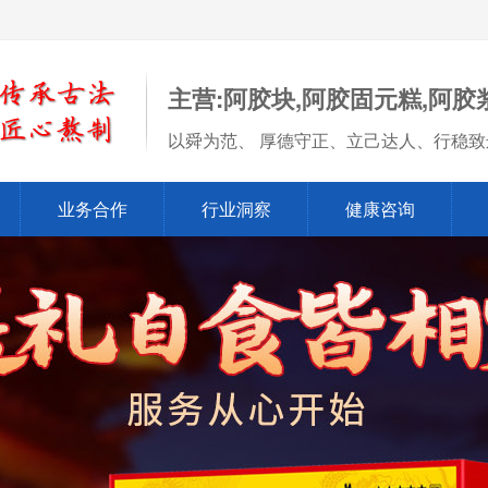
主营:阿胶块,阿胶固元糕,阿胶
以舜为范、 厚德守正、立己达人、行稳致
业务合作
行业洞察
健康咨询