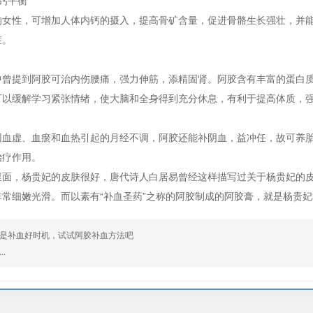
钙平衡
的女性，可增加人体内钙的摄入，提高骨矿含量，促进骨骼生长强壮，并
症。
中曾提到阿胶可治内伤腰痛，强力伸筋，添精固肾。阿胶含有丰富的蛋白
可以缓解学习紧张情绪，使大脑和全身得到充分休息，有利于提高体质，
因血虚、血瘀和血热引起的月经不调，阿胶还能补阴血，益冲任，故可养
治疗作用。
里面，杨贵妃的皮肤很好，唐代诗人白居易曾经这样描写过关于杨贵妃的皮
非常细嫩光滑。而以素有“补血圣药”之称的阿胶制成的阿胶膏，就是杨贵
是补血好时机，试试阿胶补血方法吧
.