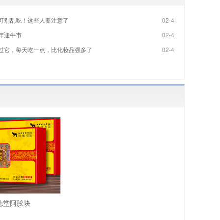
可别乱吃！这些人要注意了
02-4
年迎牛市
02-4
过它，每天吃一点，比化妆品强多了
02-4
德堂阿胶块