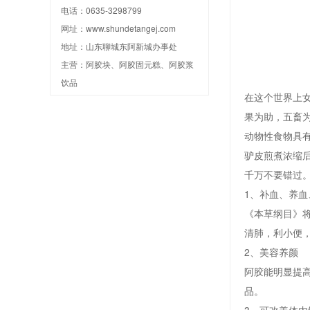
电话：0635-3298799
网址：
www.shundetangej.com
地址：山东聊城东阿新城办事处
主营：阿胶块、阿胶固元糕、阿胶浆
饮品
在这个世界上
果为助，五畜为
动物性食物具
驴皮煎煮浓缩
千万不要错过
1、补血、养血
《本草纲目》
清肺，利小便
2、美容养颜
阿胶能明显提
品。