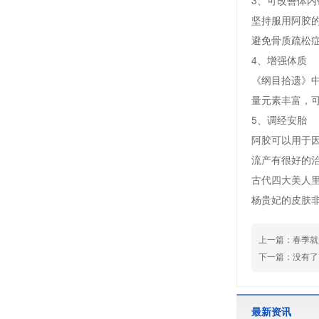
3、可改善体内
坚持服用阿胶
避免骨质疏松
4、增强体质
《纲目拾遗》
量元素丰富，
5、调经安胎
阿胶可以用于
流产有很好的
古代四大美人
杨贵妃的皮肤
上一篇：
春季就
下一篇：没有了..
最新资讯