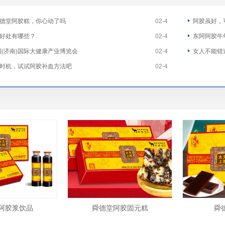
德堂阿胶糕，你心动了吗
02-4
阿胶虽好，
好处有哪些？
02-4
东阿阿胶牛
国(济南)国际大健康产业博览会
02-4
女人不能错
时机，试试阿胶补血方法吧
02-4
阿胶浆饮品
舜德堂阿胶固元糕
舜