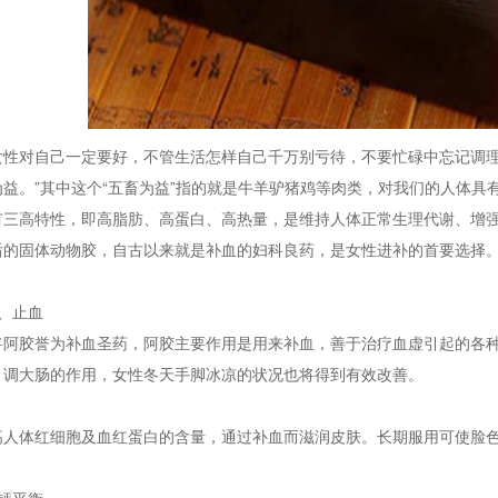
女性对自己一定要好，不管生活怎样自己千万别亏待，不要忙碌中忘记调理
益。”其中这个“五畜为益”指的就是牛羊驴猪鸡等肉类，对我们的人体具
有三高特性，即高脂肪、高蛋白、高热量，是维持人体正常生理代谢、增
后的固体动物胶，自古以来就是补血的妇科良药，是女性进补的首要选择
。
、止血
将阿胶誉为补血圣药，阿胶主要作用是用来补血，善于治疗血虚引起的各
，调大肠的作用，女性冬天手脚冰凉的状况也将得到有效改善。
高人体红细胞及血红蛋白的含量，通过补血而滋润皮肤。长期服用可使脸