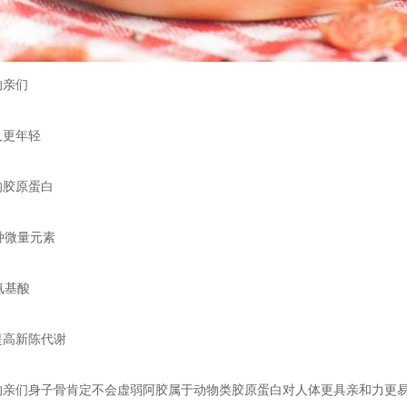
的亲们
人更年轻
的胶原蛋白
种微量元素
氨基酸
提高新陈代谢
的亲们身子骨肯定不会虚弱阿胶属于动物类胶原蛋白对人体更具亲和力更