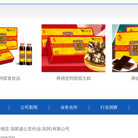
阿胶浆饮品
舜德堂阿胶固元糕
舜
|
公司新闻
|
业务合作
|
行业洞察
|
舜德堂
国胶盛公堂药业(东阿)有限公司
298799