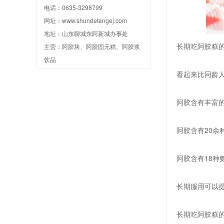
电话：0635-3298799
网址：
www.shundetangej.com
地址：山东聊城东阿新城办事处
长期吃阿胶糕
主营：阿胶块、阿胶固元糕、阿胶浆
饮品
看起来比同龄
阿胶含有丰富
阿胶含有20余
阿胶含有18种
长期服用可以
长期吃阿胶糕