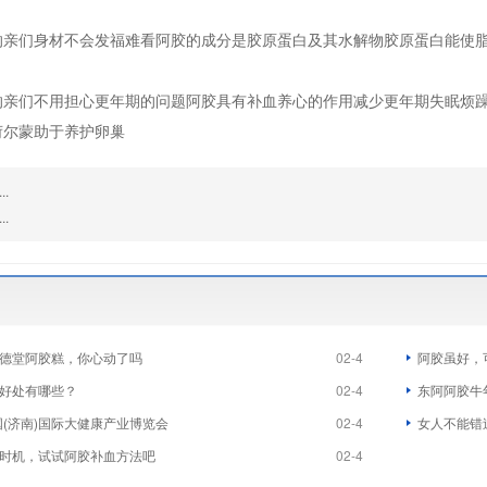
的亲们身材不会发福难看阿胶的成分是胶原蛋白及其水解物胶原蛋白能使
的亲们不用担心更年期的问题阿胶具有补血养心的作用减少更年期失眠烦
荷尔蒙助于养护卵巢
.
.
德堂阿胶糕，你心动了吗
02-4
阿胶虽好，
好处有哪些？
02-4
东阿阿胶牛
国(济南)国际大健康产业博览会
02-4
女人不能错
时机，试试阿胶补血方法吧
02-4