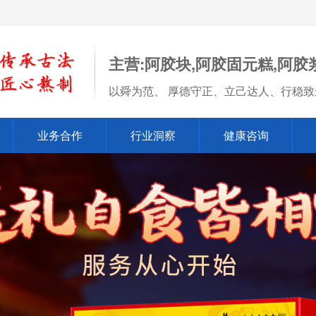
主营:阿胶块,阿胶固元糕,阿胶
以舜为范、 厚德守正、立己达人、行稳致
业务合作
行业洞察
健康咨询